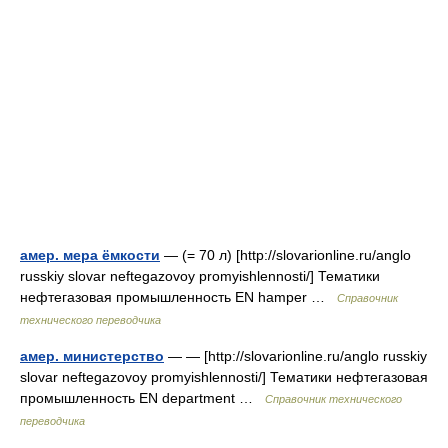
амер. мера ёмкости
— (= 70 л) [http://slovarionline.ru/anglo
russkiy slovar neftegazovoy promyishlennosti/] Тематики
нефтегазовая промышленность EN hamper …
Справочник
технического переводчика
амер. министерство
— — [http://slovarionline.ru/anglo russkiy
slovar neftegazovoy promyishlennosti/] Тематики нефтегазовая
промышленность EN department …
Справочник технического
переводчика