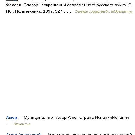
Фадеев. Словарь сокращений современного русского языка. С.
Пб.: Политехника, 1997. 527 с …
Словарь сокращений и аббревиатур
Амер
— Муниципалитет Амер Amer Страна ИспанияИспания
…
Википедия
Амер (значения)
— Амер амер. сокращение от американский