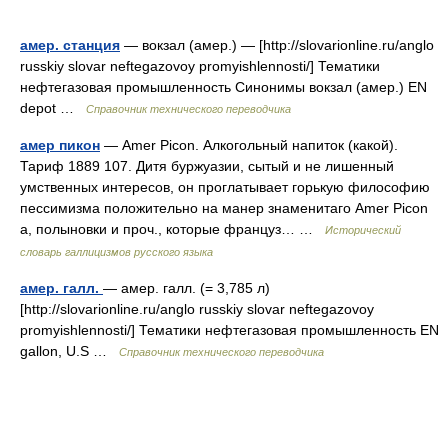
амер. станция
— вокзал (амер.) — [http://slovarionline.ru/anglo
russkiy slovar neftegazovoy promyishlennosti/] Тематики
нефтегазовая промышленность Синонимы вокзал (амер.) EN
depot …
Справочник технического переводчика
амер пикон
— Amer Picon. Алкогольный напиток (какой).
Тариф 1889 107. Дитя буржуазии, сытый и не лишенный
умственных интересов, он проглатывает горькую философию
пессимизма положительно на манер знаменитаго Amer Picon
а, полыновки и проч., которые француз… …
Исторический
словарь галлицизмов русского языка
амер. галл.
— амер. галл. (= 3,785 л)
[http://slovarionline.ru/anglo russkiy slovar neftegazovoy
promyishlennosti/] Тематики нефтегазовая промышленность EN
gallon, U.S …
Справочник технического переводчика